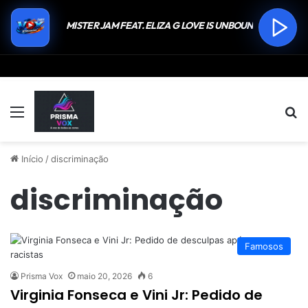
Menu
P
Início
/
discriminação
discriminação
Famosos
Prisma Vox
maio 20, 2026
6
Virginia Fonseca e Vini Jr: Pedido de