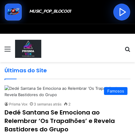
Menu
P
Últimas do Site
Famosos
Prisma Vox
3 semanas atrás
2
Dedé Santana Se Emociona ao
Relembrar ‘Os Trapalhões’ e Revela
Bastidores do Grupo