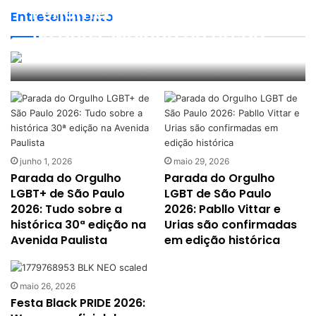
Fenômeno da Música: Aos
Entretenimento
63 anos, Mainha do Brega
conquista as redes sociais e
Prisma Vox
junho 3, 2026
6
se prepara para estrear nos
palcos
junho 1, 2026
maio 29, 2026
Parada do Orgulho
Parada do Orgulho
LGBT+ de São Paulo
LGBT de São Paulo
2026: Tudo sobre a
2026: Pabllo Vittar e
histórica 30ª edição na
Urias são confirmadas
Avenida Paulista
em edição histórica
maio 26, 2026
Festa Black PRIDE 2026: