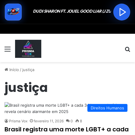
Menu
P
Início
/
justiça
justiça
Direitos Humanos
Prisma Vox
fevereiro 11, 2026
0
8
Brasil registra uma morte LGBT+ a cada