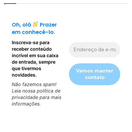
c
A
e
+
i
t
Oh, olá
Prazer
o
em conhecê-lo.
e
a
Inscreva-se para
v
receber conteúdo
i
incrível em sua caixa
o
de entrada, sempre
l
que tivermos
ê
novidades.
n
c
Não fazemos spam!
i
Leia nossa
política de
a
privacidade
para mais
informações.