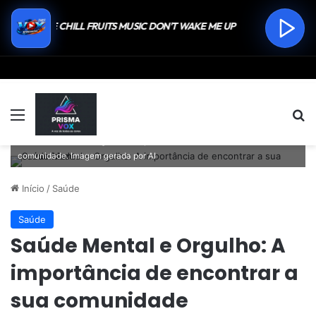
Menu
P
Saúde Mental e Orgulho: A importância de encontrar a sua
comunidade. Imagem gerada por AI
Início
/
Saúde
Saúde
Saúde Mental e Orgulho: A
importância de encontrar a
sua comunidade