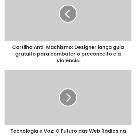
r
t
i
l
h
a
A
Cartilha Anti-Machismo: Designer lança guia
n
gratuito para combater o preconceito e a
t
i
violência
-
M
T
a
e
c
c
h
n
i
o
s
l
m
o
o
g
:
i
D
Tecnologia e Voz: O Futuro das Web Rádios na
a