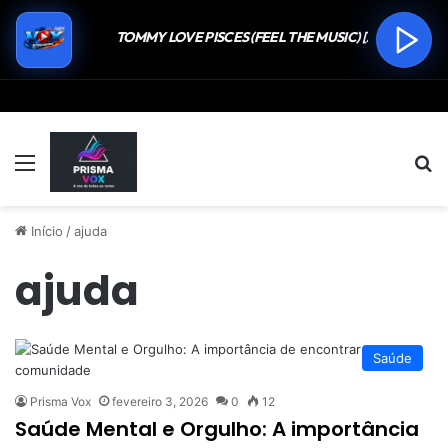
Menu
P
Início
/
ajuda
ajuda
Saúde
Prisma Vox
fevereiro 3, 2026
0
12
Saúde Mental e Orgulho: A importância