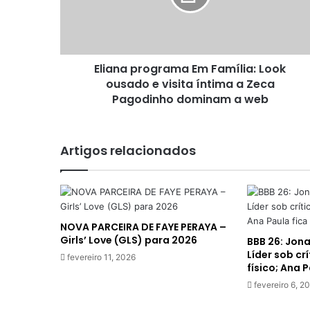
a
p
r
o
Eliana programa Em Família: Look
g
ousado e visita íntima a Zeca
r
a
Pagodinho dominam a web
m
a
E
Artigos relacionados
m
F
a
m
í
NOVA PARCEIRA DE FAYE PERAYA –
l
Girls’ Love (GLS) para 2026
BBB 26: Jon
i
Líder sob cr
a
fevereiro 11, 2026
físico; Ana 
:
fevereiro 6, 2
L
o