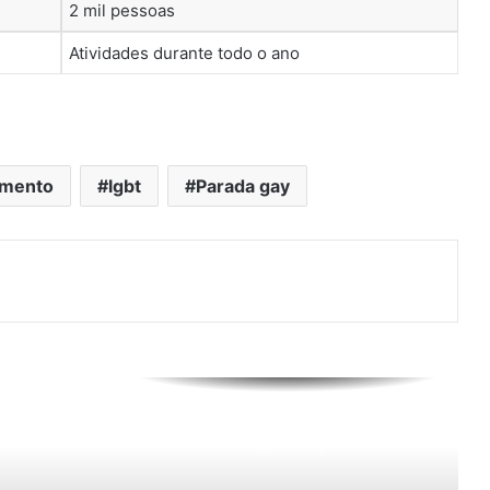
2 mil pessoas
Michael: Filme estreia no Brasil com
atuação épica de Jaafar Jackson
Atividades durante todo o ano
Regiane Alves em Três Graças: Atriz
relembra ataques por Dóris e
impacto social
imento
lgbt
Parada gay
Victor Cavalcanti: Conheça o
artista que une Indie Pop e
Eletrônico
BBB 26: Jordana processa autores
de ataques e acusações de
racismo
Fenômeno da Música: Aos 63 anos,
Mainha do Brega conquista as
redes sociais e se prepara para
estrear nos palcos