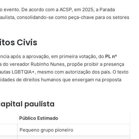
do evento. De acordo com a ACSP, em 2025, a Parada
paulista, consolidando-se como peça-chave para os setores
itos Civis
ência após a aprovação, em primeira votação, do
PL nº
ia do vereador Rubinho Nunes, propõe proibir a presença
utas LGBTQIA+, mesmo com autorização dos pais. O texto
entidades de direitos humanos que enxergam na proposta
apital paulista
Loquinha: TV Globo lança série
Público Estimado
vertical de Três Graças com Alanis
Guillen
Pequeno grupo pioneiro