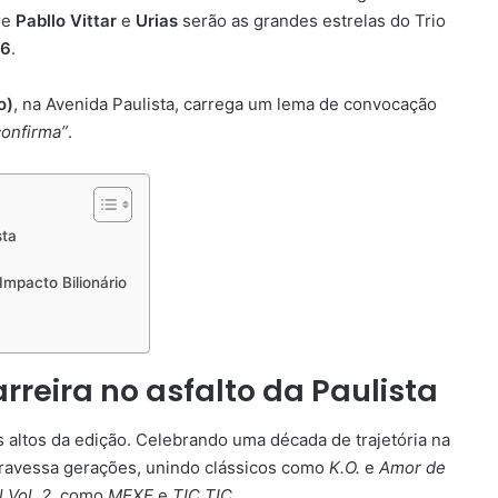
ue
Pabllo Vittar
e
Urias
serão as grandes estrelas do Trio
26
.
o)
, na Avenida Paulista, carrega um lema de convocação
confirma”
.
sta
mpacto Bilionário
arreira no asfalto da Paulista
 altos da edição. Celebrando uma década de trajetória na
 atravessa gerações, unindo clássicos como
K.O.
e
Amor de
 Vol. 2
, como
MEXE
e
TIC TIC
.