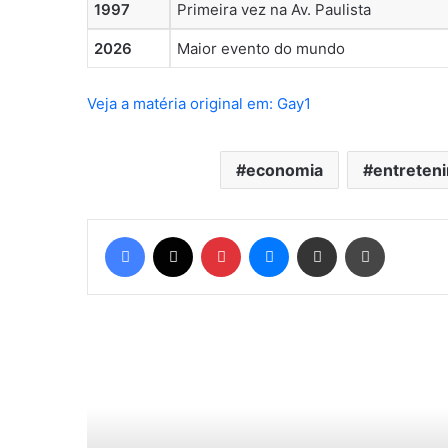
1997
Primeira vez na Av. Paulista
2026
Maior evento do mundo
Veja a matéria original em: Gay1
economia
entreten
Facebook
X
Pinterest
Messenger
Compartilhar via e-mail
Imprimir
Ler o Próximo