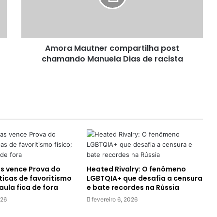
M
Michael: Filme estreia no Brasil com
a
atuação épica de Jaafar Jackson
u
t
Amora Mautner compartilha post
n
chamando Manuela Dias de racista
e
Regiane Alves em Três Graças: Atriz
r
relembra ataques por Dóris e
c
impacto social
o
m
Victor Cavalcanti: Conheça o
p
artista que une Indie Pop e
a
Eletrônico
r
t
BBB 26: Jordana processa autores
i
de ataques e acusações de
l
racismo
as vence Prova do
Heated Rivalry: O fenômeno
h
íticas de favoritismo
LGBTQIA+ que desafia a censura
a
Paula fica de fora
e bate recordes na Rússia
p
Fenômeno da Música: Aos 63 anos,
026
fevereiro 6, 2026
o
Mainha do Brega conquista as
s
redes sociais e se prepara para