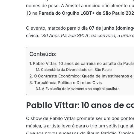
nomes de peso. A Amstel anunciou oficialmente q
13 na
Parada do Orgulho LGBT+ de São Paulo 20
O evento, marcado para o dia
07 de junho (doming
cívica:
“30 Anos Parada SP: A rua convoca, a urna 
Conteúdo:
Pabllo Vittar: 10 anos de carreira no asfalto da Pauli
Calendário da Diversidade em São Paulo
O Contraste Econômico: Queda de Investimentos e I
Turbulência Política e Direitos Civis
A Evolução do Movimento na capital paulista
Pabllo Vittar: 10 anos de c
O show de Pabllo Vittar promete ser um dos pontos
música, a artista levará para o trio um setlist que
Que
aos novos sucessos do álbum
Batidão Tropical