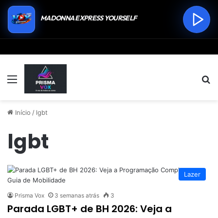
Menu
P
Início
/
lgbt
lgbt
Lazer
Prisma Vox
3 semanas atrás
3
Parada LGBT+ de BH 2026: Veja a