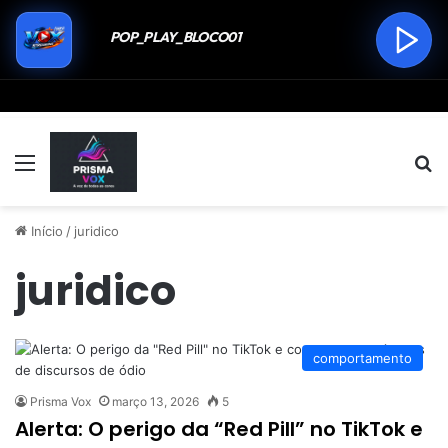
Menu
P
Início
/
juridico
juridico
comportamento
Prisma Vox
março 13, 2026
5
Alerta: O perigo da “Red Pill” no TikTok e