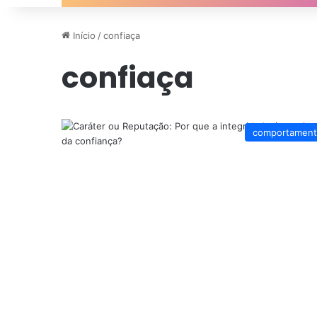
Início
/
confiaça
confiaça
comportamen